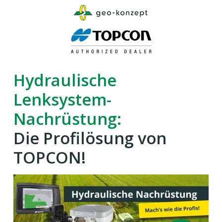
Skip
to
main
content
Hydraulische
Lenksystem-
Nachrüstung:
Die Profilösung von
TOPCON!