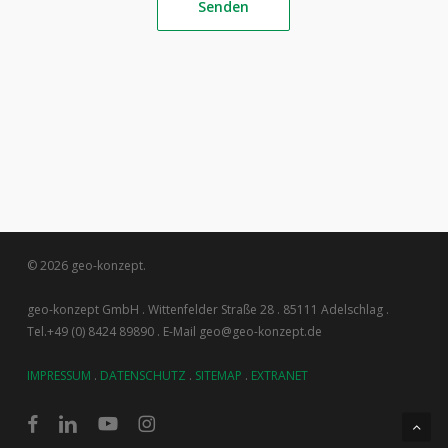
© 2026 geo-konzept.
geo-konzept GmbH . Wittenfelder Straße 28 . 85111 Adelschlag .
Tel.+49 (0) 8424 89890 . E-Mail geo@geo-konzept.de
IMPRESSUM
.
DATENSCHUTZ
.
SITEMAP
.
EXTRANET
facebook
linkedin
youtube
instagram