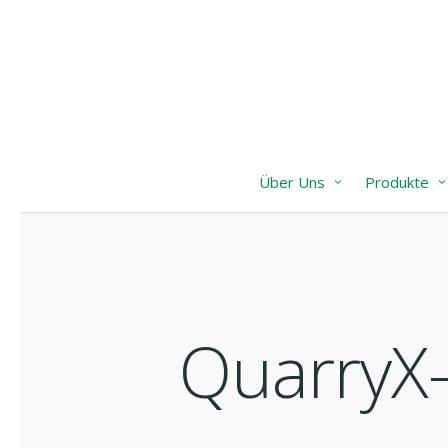
Skip
to
main
content
Über Uns
Produkte
QuarryX-