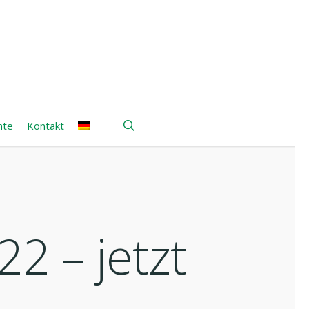
search
hte
Kontakt
2 – jetzt