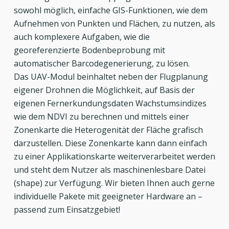
Unterschiede aufweisen.
betrieblichen Daten teilen und analysieren, um
Ertragssteigerungen durch
sowohl möglich, einfache GIS-Funktionen, wie dem
Diese Plandaten dienen als Grundlage für GPS-
daraus die zur Optimierung Ihrer Produktion
teilflächenspezifische Grunddüngung
Aufnehmen von Punkten und Flächen, zu nutzen, als
Systeme, die Traktoren und Sämaschinen
nötigen Applikationskarten zu erstellen. Im
Modul Maisaussaat
auch komplexere Aufgaben, wie die
automatisch lenken und steuern können. Bei der
Flottenmanagement lassen sich Fuhrparkbestand,
Optimierte teilflächenspezifische Aussaatstärke
georeferenzierte Bodenbeprobung mit
Saat können so Spuren ausgelassen werden. Auch
Aktivitäten und Wartungsintervalle in Echtzeit
unter Berücksichtigung betriebsspezifischer
automatischer Barcodegenerierung, zu lösen.
bei schlechten Sichtbedingungen kann die Aussaat
abrufen und verwalten. Durch die Bildverarbeitung
Angaben
Das UAV-Modul beinhaltet neben der Flugplanung
fortgesetzt und abgeschlossen werden. Dank der
lassen sich auch aus Satelliten-, Drohnen- und
Modul Freie Anwendungsplanung
eigener Drohnen die Möglichkeit, auf Basis der
angelegten Fahrspuren ist das Anlegen und Pflegen
Fernerkundungsbildern der Bestände problemlos
Schnell und einfach teilflächenspezifisch
eigenen Fernerkundungsdaten Wachstumsindizes
von Wegen ebenfalls automatisch mit einer
Applikationskarten erstellen. Durch die
arbeiten!
wie dem NDVI zu berechnen und mittels einer
Genauigkeit von 2,5 cm möglich. Zusätzlich können
Überlagerung verschiedener Kartenebenen stehen
Modul RTK
Zonenkarte die Heterogenität der Fläche grafisch
Lenksysteme bei der Aussaat die Sämaschine beim
dem Nutzer aussagekräftige Analysemöglichkeiten
Hohe Genauigkeit und individuelle Flexibilität
darzustellen. Diese Zonenkarte kann dann einfach
Einfahren in die Parzelle automatisch auslösen. Das
für präzisere Entscheidungen zur Verfügung.
durch moderne Technik
zu einer Applikationskarte weiterverarbeitet werden
Markieren der Wege entfällt somit komplett.
Modul myRTKbase
und steht dem Nutzer als maschinenlesbare Datei
Ihre Vorteile
Eigenes RTK-Signal vermarkten und online
(shape) zur Verfügung. Wir bieten Ihnen auch gerne
Ihre Vorteile
verwalten
individuelle Pakete mit geeigneter Hardware an –
—
Einfache Verwaltung von Aufgaben, Erfassung
Modul geoTRAX Fahrspurplanung
— Ausrichten von Versuchsblöcken an
passend zum Einsatzgebiet!
und Verteilung von Daten, Analysen und
Praxisnah entwickelte Fahrspurplanung zur
Feldrändern
Berichten