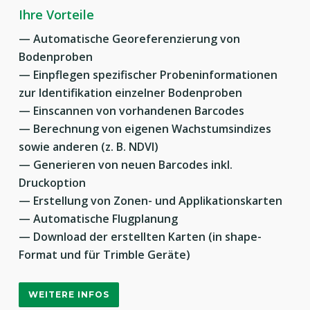
Planung von Fahrspuren für beliebige
— Einlesen von Shape-Dateien wie z.B.
— Kompatibel mit fremden Datentypen für
Ihre Vorteile
Schlagformen
Feldvermessungsdaten in WGS- und UTM-
einfachen Im- und Export
—
Automatische Georeferenzierung von
Koordinatensystem
— Optimale Maschinenauslastung mit
Bodenproben
HIER GEHT ES ZUM FARMINFO WEBPORTAL!
— Anlegen von Fahrspuren für Aussaat und die
detaillierten Einsatzberichten
— Einpflegen spezifischer Probeninformationen
Pflege von Zwischenwegen
zur Identifikation einzelner Bodenproben
— Einlesen von Boden- und Ertragsdaten
DATENBLATT
— Einscannen von vorhandenen Barcodes
— Anlegen und Platzieren von Versuchsblöcken in
— Berechnung von eigenen Wachstumsindizes
Echtweltkoordinaten
sowie anderen (z. B. NDVI)
— Generieren von neuen Barcodes inkl.
WEITERE INFOS
Druckoption
— Erstellung von Zonen- und Applikationskarten
— Automatische Flugplanung
ZUR BROSCHÜRE
— Download der erstellten Karten (in shape-
Format und für Trimble Geräte)
WEITERE INFOS