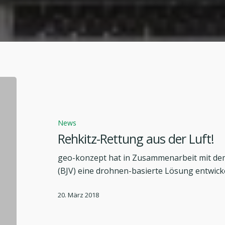
Rehkitz-
Rettung
aus
der
News
Luft!
Rehkitz-Rettung aus der Luft!
geo-konzept hat in Zusammenarbeit mit dem
(BJV) eine drohnen-basierte Lösung entwicke
20. März 2018