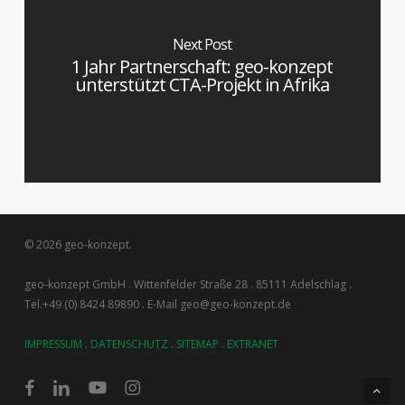
Next Post
1 Jahr Partnerschaft: geo-konzept
unterstützt CTA-Projekt in Afrika
© 2026 geo-konzept.
geo-konzept GmbH . Wittenfelder Straße 28 . 85111 Adelschlag .
Tel.+49 (0) 8424 89890 . E-Mail geo@geo-konzept.de
IMPRESSUM
.
DATENSCHUTZ
.
SITEMAP
.
EXTRANET
facebook
linkedin
youtube
instagram