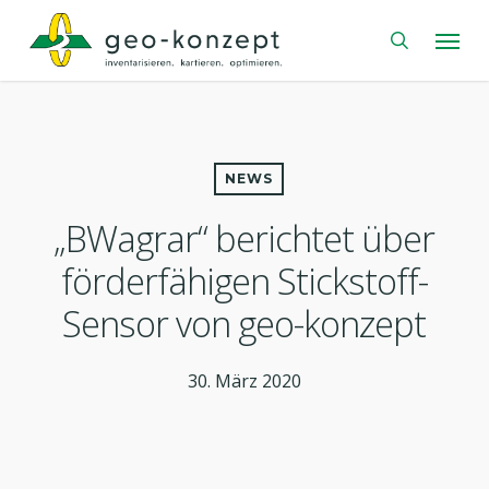
Skip
Menu
to
search
main
content
NEWS
„BWagrar“ berichtet über
förderfähigen Stickstoff-
Sensor von geo-konzept
30. März 2020