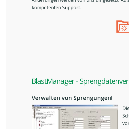
Änderungen werden von uns umgesetzt. Auße
kompetenten Support.
BlastManager - Sprengdatenve
Verwalten von Sprengungen!
Di
Sc
vo